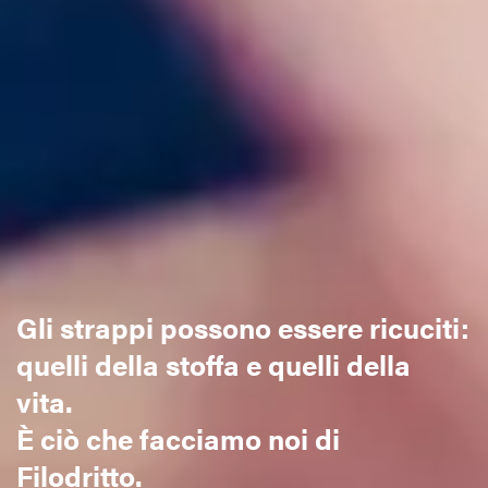
Gli strappi possono essere ricuciti:
quelli della stoffa e quelli della
vita.
È ciò che facciamo noi di
Filodritto.